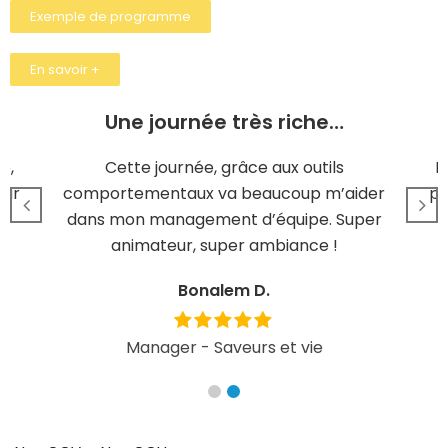
Exemple de programme
En savoir +
Une journée très riche…
e,
Cette journée, grâce aux outils
M
our
comportementaux va beaucoup m’aider
pl
dans mon management d’équipe. Super
animateur, super ambiance !
Bonalem D.
Manager - Saveurs et vie